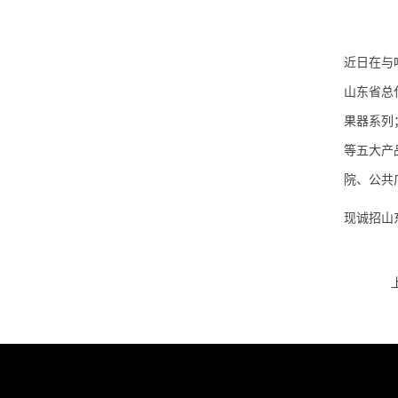
近日在与
山东省总
果器系列；
等五大产
院、公共
现诚招山