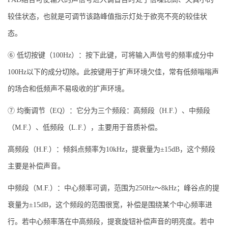
较佳状态，也就是可调节该路峰值指示灯处于欲亮不亮的较佳状
态。
⑥ 低切按键（100Hz）：按下此键，可将输入声信号的频率成分中
100Hz以下的成分切除。此按键用于扩声环境欠佳，常有低频嗡嗡声
的场合和低频声不易吸收的扩声环境。
⑦ 均衡调节（EQ）：它分为三个频段：高频段（H.F.）、中频段
（M.F.）、低频段（L.F.），主要用于音质补偿。
高频段（H.F.）：倾斜点频率为10kHz，提衰量为±15dB，这个频段
主要是补偿声音。
中频段（M.F.）：中心频率可调，范围为250Hz～8kHz；峰谷点的提
衰量为±15dB，这个频段的范围很宽，补偿是围绕某个中心频率进
行。若中心频率落在中高频段，提衰旋钮补偿声音的明亮度。若中