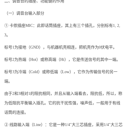
二、调音台的插座、功能键的作用
（一）调音台输入部分
① 卡侬插座MIC：此即话筒插座，其上有三个插孔，分别标有1, 2,
3。
标号1为接地（GND），与机器机壳相连，把机壳作为0伏电平。
标号2为热端（Hot）或称高端（Hi），它是传送信号的其中一端。
标号3为冷端（Cold）或称低端（Low），它作为传输信号的另一
端。
由于2和3相对1的阻抗相同，并且从输入端看去，阻抗低，所以，称
为低阻抗平衡输入插孔。它的抗干扰性强，噪声低，一般用于有线
话筒的连接。
② 线路输入端（Line）：它是一种1/4"大三芯插座，采用1/4"大三芯