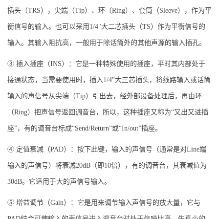
插头（TRS），尖端（Tip）、环（Ring）、套筒（Sleeve），作为平
衡信号的输入。也可以采用1/4"大二芯插头（TS）作为平衡信号的
输入。其输入阻抗高，一般用于除话筒外的其他声源的输入插孔。
③ 插入插座（INS）：它是一种特殊使用的插座，平时其内部处于
接通状态，当需要使用时，插入1/4"大三芯插头，将线路输入或话筒
输入的声信号从尖端（Tip）引出去，经外部设备处理后，再由环
（Ring）把声信号返回调音台，所以，这种插座又称为“又出又进插
座”，有的调音台标成“Send/Return”或“In/out”插座。
④ 定值衰减（PAD）：按下此键，输入的声信号（通常是对Line端
输入的声信号）将衰减20dB（即10倍），有的调音台，其衰减值为
30dB。它适用于大的声信号输入。
⑤ 增益调节（Gain）：它是用来调节输入声信号的放大量，它与
PAD结合可使输入的声信号进入调音台时处于信噪比高、失真小的