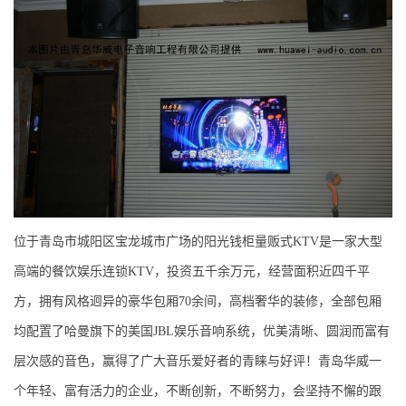
位于青岛市城阳区宝龙城市广场的阳光钱柜量贩式KTV是一家大型
高端的餐饮娱乐连锁KTV，投资五千余万元，经营面积近四千平
方，拥有风格迥异的豪华包厢70余间，高档奢华的装修，全部包厢
均配置了哈曼旗下的美国JBL娱乐音响系统，优美清晰、圆润而富有
层次感的音色，赢得了广大音乐爱好者的青睐与好评！青岛华威一
个年轻、富有活力的企业，不断创新，不断努力，会坚持不懈的跟