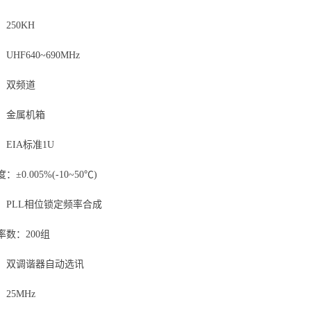
250KH
HF640~690MHz
：双频道
：金属机箱
EIA标准1U
±0.005%(-10~50℃)
：PLL相位锁定频率合成
数：200组
：双调谐器自动选讯
25MHz