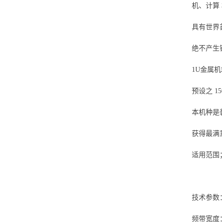
机、计算
具有世界
绝不产生
1U金属
预设之 
本机种是
获得最满
适用范围
技术参数
频带宽度：