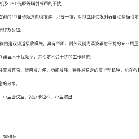
 机及DVD光驱等辐射噪声的干扰;
首创的I R自动频道追琐按键，只要一按，就能立即使发射器自动精确琐
错误及故障;
机箱内建双频道接收模块，具有坚固、耐热及隔离谐波辐射干扰的专业质量
150 组互不干扰频率，并琐定不受干扰的工作频道;
装置最容易、使用最方便、功能最强、特性最稳定的豪华型机种，能在各
意的效果。
；小型会议室、家庭卡拉ok、小型演出
：
50MHz