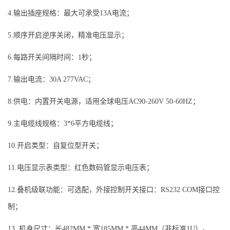
4.输出插座规格：最大可承受13A电流；
5.顺序开启逆序关闭，精准电压显示；
6.每路开关间隔时间：1秒；
7.输出电流：30A 277VAC；
8.供电：内置开关电源，适用全球电压AC90-260V 50-60HZ；
9.主电缆线规格：3*6平方电缆线；
10.开启类型：自复位型开关；
11.电压显示表类型：红色数码管显示电压表；
12.叠机级联功能：可选配，外接控制开关接口：RS232 COM接口控
制；
13. 机身尺寸：长482MM * 宽185MM * 高44MM（非标准1U）。