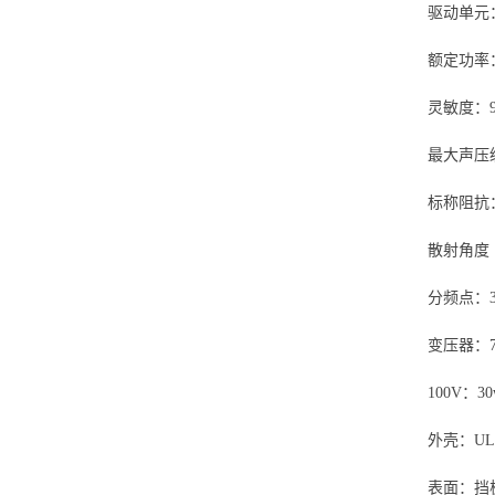
驱动单元
额定功率：
灵敏度：90
最大声压级
标称阻抗：
散射角度（
分频点：
变压器：70V：
100V：30w
外壳：UL
表面：挡板