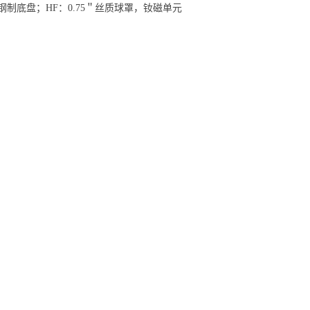
钢制底盘；HF：0.75＂丝质球罩，钕磁单元