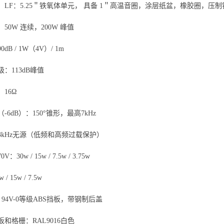
：LF：5.25＂铁氧体单元， 具备 1＂高温音圈，涂层纸盆，橡胶圈，压制
50W 连续，200W 峰值
dB / 1W（4V）/ 1m
：113dB峰值
16Ω
-6dB）：150°锥形，最高7kHz
3kHz无源（低频和高频过载保护）
30w / 15w / 7.5w / 3.75w
 / 15w / 7.5w
 94V-0等级ABS挡板，带钢制后盖
和格栅：RAL9016白色