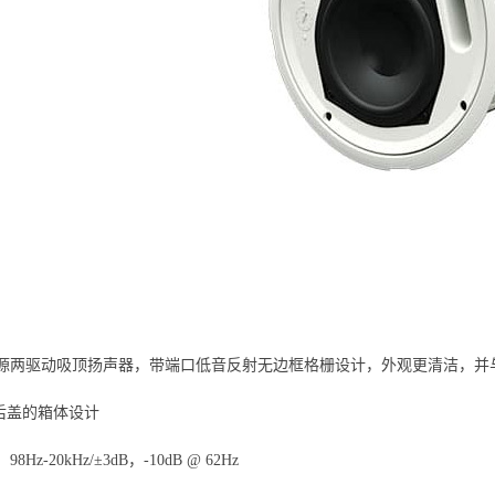
源两驱动吸顶扬声器，带端口低音反射无边框格栅设计，外观更清洁，并
寸后盖的箱体设计
Hz-20kHz/±3dB，-10dB @ 62Hz