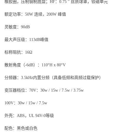
橡胶圈，压制钢制底盘；HF：0.75＂丝质球罩，钕磁单元
额定功率：50W 连续，200W 峰值
灵敏度：90dB
最大声压级：113dB峰值
标称阻抗：16Ω
散射角度（-6dB）：110°H x 80°V
分频器：3.5kHz内置分频（具备低频和高频过载保护）
变压器档位：70V：30w / 15w / 7.5w / 3.75w
100V：30w / 15w / 7.5w
外壳：ABS，UL 94V-0等级
配色：黑色或白色