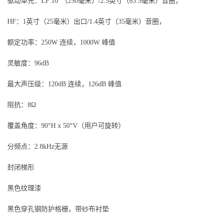
驱动单元：LF:10”（250毫米）/2.5英寸（63.5毫米）音圈，
HF：1英寸（25毫米）出口/1.4英寸（35毫米）音圈，
额定功率：250W 连续，1000W 峰值
灵敏度：96dB
最大声压级：120dB 连续，126dB 峰值
阻抗：8Ω
覆盖角度：90°H x 50°V（用户可旋转）
分频点：2.8kHz无源
封闭梯形
黑色纹理漆
黑色穿孔钢防护格栅，带纱布衬垫