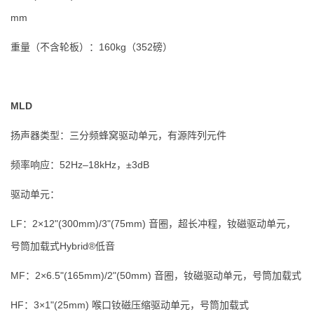
mm
重量（不含轮板）：160kg（352磅）
MLD
扬声器类型：三分频蜂窝驱动单元，有源阵列元件
频率响应：52Hz–18kHz，±3dB
驱动单元：
LF：2×12"(300mm)/3"(75mm) 音圈，超长冲程，钕磁驱动单元，
号筒加载式Hybrid®低音
MF：2×6.5"(165mm)/2"(50mm) 音圈，钕磁驱动单元，号筒加载式
HF：3×1"(25mm) 喉口钕磁压缩驱动单元，号筒加载式