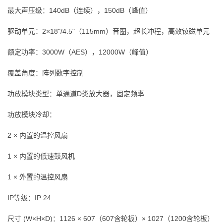
最大声压级：140dB（连续），150dB（峰值）
驱动单元：2×18"/4.5"（115mm）音圈，超长冲程，高效钕磁单元
额定功率：3000W（AES），12000W（峰值）
覆盖角度：阵列数字控制
功放模块类型：单通道D类放大器，固定频率
功放模块冷却：
2 × 内置的温控风扇
1 × 内置的低速鼓风机
1 × 外置的温控风扇
IP等级：IP 24
尺寸 (W×H×D)：1126 × 607（607含轮板）× 1027（1200含轮板）