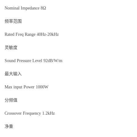
Nominal Impedance 8Ω
频率范围
Rated Freq Range 40Hz-20kHz
灵敏度
Sound Pressure Level 92dB/W/m
最大输入
Max input Power 1000W
分频值
Crossover Frequency 1.2kHz
净重