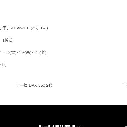
：200W×4CH (8Ω,EIAJ)
：1模式
420(宽)×159(高)×415(长)
4kg
上一篇 DAX-850 2代
下