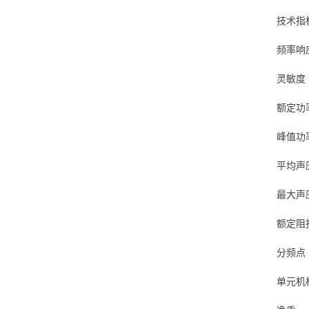
技术指标
频率响应（
灵敏度（1
额定功率
峰值功率
平均声压
最大声压
额定阻抗
分频点 2
单元机构 