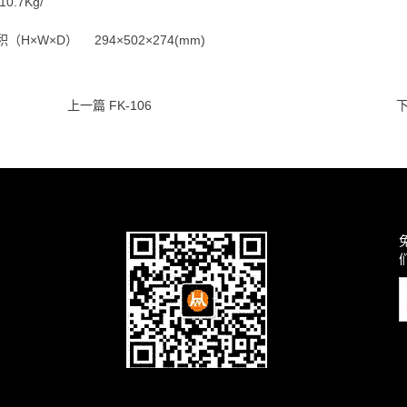
.7Kg/
H×W×D） 294×502×274(mm)
上一篇 FK-106
下