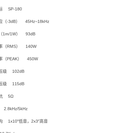
 SP-180
-3dB） 45Hz~18kHz
m/1W） 93dB
（RMS） 140W
（PEAK） 450W
级 102dB
级 115dB
 5Ω
.8kHz/5kHz
1x10″低音，2x3″高音