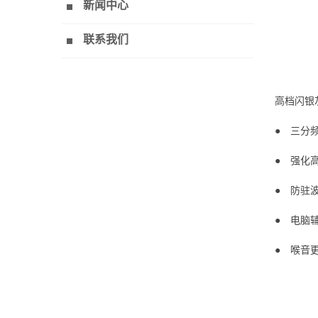
新闻中心
联系我们
高档闪银
● 三分
● 强化
● 防驻
● 电脑
● 喉音