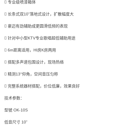
 专业级喷漆箱体
 长条式双10”落地式设计，扩散幅度大
 豪迈有劲辅助成更圆滑低频的表现
 针对中小型KTV专业歌唱超低辅助用途
 6m距离适用，HI房K房两用
 搭配多声道包围设计，现场热络
 精测13°仰角，空间音压匀称
 完整系统器材搭配，价位低廉，效果良好
技术参数：
型號 OK-10S
低音尺寸 10”