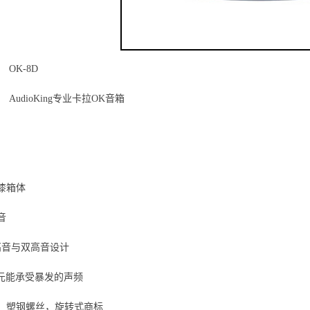
 OK-8D
 AudioKing专业卡拉OK音箱
：
：
漆箱体
音
盆高音与双高音设计
单元能承受暴发的声频
，塑钢螺丝，旋转式商标