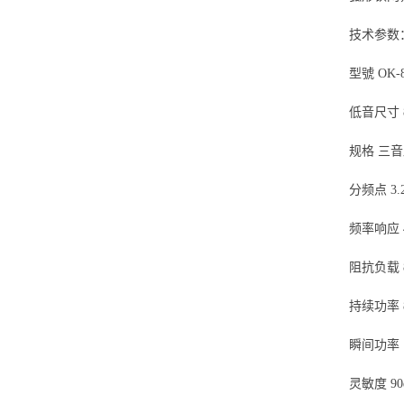
技术参数
型號 OK-
低音尺寸 
规格 三
分频点 3.2
频率响应 4
阻抗负载 
持续功率 8
瞬间功率 1
灵敏度 90