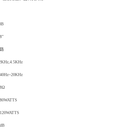
：
8B
8”
音路
KHz,4.5KHz
0Hz~20KHz
8Ω
0WATTS
20WATTS
dB