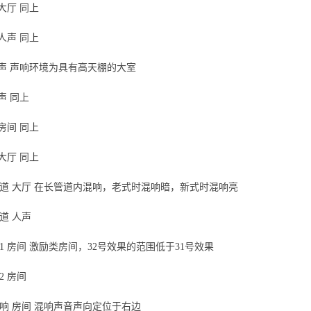
 大厅 同上
 人声 同上
 人声 声响环境为具有高天棚的大室
人声 同上
 房间 同上
 大厅 同上
式管道 大厅 在长管道内混响，老式时混响暗，新式时混响亮
管道 人声
间1 房间 激励类房间，32号效果的范围低于31号效果
2 房间
混响 房间 混响声音声向定位于右边