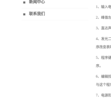
新闻中心
1、输入
联系我们
2、峰值
3、直达声
4、发光
序改变表
5、程序
序。
6、编辑
与这个程
7、电源