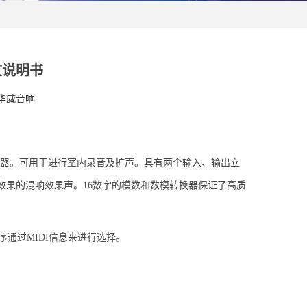
中文说明书
岛华威音响
体声混响器。可用于进行室内录音及扩声。具有两个输入、输出立
效果的混响效果声。16数字的模数和数模转换器保证了高质
程序通过MIDI信息来进行选择。