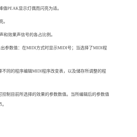
使峰值PEAK显示灯偶而闪亮为适。
亮。
直达声和效果声信号的各占比例。
数值：在MIDI方式时显示MIDI号；当选择了MIDI程
选择不同的程序编辑MIDI程序改变表，以及储存所调整的程
制钮，可控制目前所选择的效果的参数数值。当所编辑后的参数值
节。