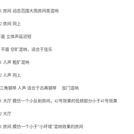
间1 房间 动态范围大雨房间类混响
2 房间 同上
 平面 立体声延迟短
组 平面 空旷混响，适合于弦乐
响1 人声 粗犷混响
2 人声 同上
乐厅三角钢琴 人声 适合于古典钢琴 加门混响
境1 大厅 模仿一个小反射房间，42号效果的低频部分小于41号效果
2 大厅
间1 房间 模仿一个小于“小环境”混响效果的房间