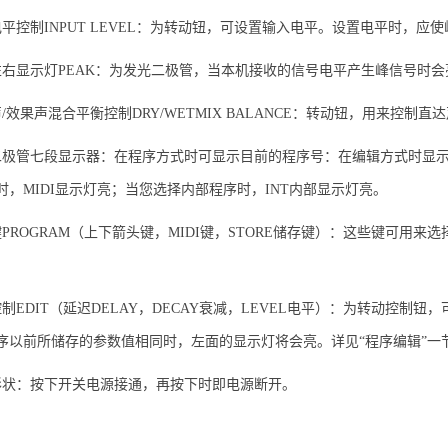
电平控制INPUT LEVEL：为转动钮，可设置输入电平。设置电平时，应
左右显示灯PEAK：为发光二极管，当本机接收的信号电平产生峰信号时会
/效果声混合平衡控制DRY/WETMIX BALANCE：转动钮，用来控制
二极管七段显示器：在程序方式时可显示目前的程序号：在编辑方式时显示出参
时，MIDI显示灯亮；当您选择内部程序时，INT内部显示灯亮。
键PROGRAM（上下箭头键，MIDI键，STORE储存键）：这些键可用来
控制EDIT（延迟DELAY，DECAY衰减，LEVEL电平）：为转动控
序以前所储存的参数值相同时，左面的显示灯将会亮。详见“程序编辑”一
形状：按下开关电源接通，再按下时即电源断开。