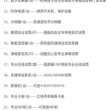
11、数字效果器1台——利用数字信号处理技术来模拟各种厅堂效果
12、时序电源2台——顺序开关机、保护设备
13、分频器1台——双通道信号分频器
14、额颈会议话筒4只——强指向会议专用电容式话筒
15、智能混音器1台——高性能四通道自动混音器
16、演唱麦克风2只——动圈式心型专业演唱话筒
17、专业无线话筒2套——高屏蔽UHF频段专业无线话筒
18、多媒体投影机1台——1024x7683000流明
19、影碟机1台——可选VOD/EVD/DVD
20、专业卡座1台——立体声高保真卡座
21、专业MD机1台——可录放MD机