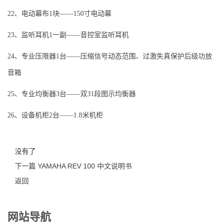
22、电动幕布1块——150寸电动幕
23、监听耳机1一副——音控室监听耳机
24、专业压限器1台——压缩信号动态范围、过激失真保护后级功放
音箱
25、专业均衡器3台——双31段图示均衡器
26、设备机柜2台——1.8米机柜
没有了
下一篇 YAMAHA REV 100 中文说明书
返回
网站导航